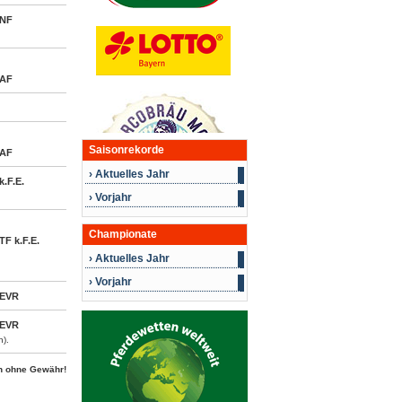
NF
AF
Saisonrekorde
AF
› Aktuelles Jahr
k.F.E.
› Vorjahr
Championate
TF k.F.E.
› Aktuelles Jahr
› Vorjahr
EVR
EVR
n).
n ohne Gewähr!