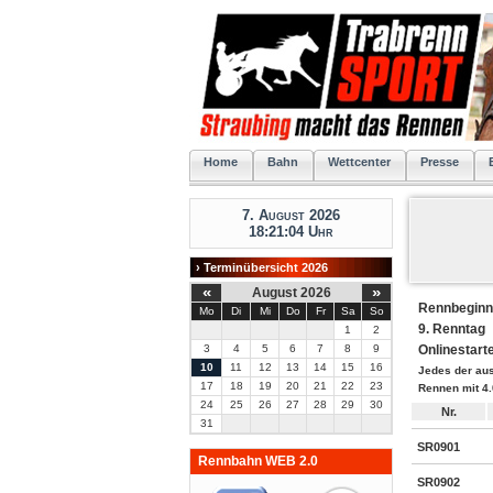
Home
Bahn
Wettcenter
Presse
7. August 2026
18:21:04 Uhr
› Terminübersicht 2026
«
»
August 2026
Rennbeginn
Mo
Di
Mi
Do
Fr
Sa
So
9. Renntag
1
2
3
4
5
6
7
8
9
Onlinestart
10
11
12
13
14
15
16
Jedes der au
17
18
19
20
21
22
23
Rennen mit 4.
24
25
26
27
28
29
30
Nr.
31
SR0901
Rennbahn WEB 2.0
SR0902