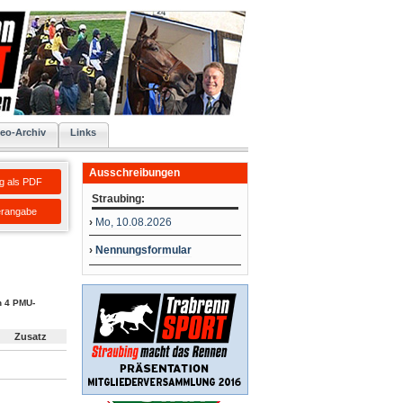
eo-Archiv
Links
Ausschreibungen
g als PDF
Straubing:
erangabe
›
Mo, 10.08.2026
›
Nennungsformular
n 4 PMU-
Zusatz