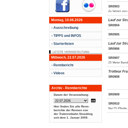
SR0903
Zu fahren von 
Montag, 10.08.2026
Lauf zur St
SR0904
›
Ausschreibung
SR0905
›
TIPPS und INFOS
Lauf zur St
›
Starterlisten
SR0906
LETZTE VERANSTALTUNG:
Mittwoch, 22.07.2026
SR0907
25 Meter Bandv
›
Rennbericht
Trotteur Fr
›
Videos
SR0908
Archiv - Rennberichte
SR0909
Datum der Veranstaltung:
SR0910
Hier finden Sie alle Renn-
Nur f?r Pferde
berichte der Rennen von
der Trabrennbahn Straubing
seit dem
1. Januar 2009.