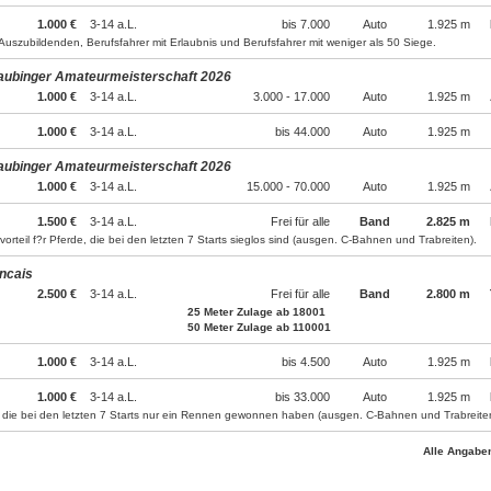
1.000 €
3-14 a.L.
bis 7.000
Auto
1.925 m
Auszubildenden, Berufsfahrer mit Erlaubnis und Berufsfahrer mit weniger als 50 Siege.
raubinger Amateurmeisterschaft 2026
1.000 €
3-14 a.L.
3.000 - 17.000
Auto
1.925 m
1.000 €
3-14 a.L.
bis 44.000
Auto
1.925 m
raubinger Amateurmeisterschaft 2026
1.000 €
3-14 a.L.
15.000 - 70.000
Auto
1.925 m
1.500 €
3-14 a.L.
Frei für alle
Band
2.825 m
orteil f?r Pferde, die bei den letzten 7 Starts sieglos sind (ausgen. C-Bahnen und Trabreiten).
ancais
2.500 €
3-14 a.L.
Frei für alle
Band
2.800 m
25 Meter Zulage ab 18001
50 Meter Zulage ab 110001
1.000 €
3-14 a.L.
bis 4.500
Auto
1.925 m
1.000 €
3-14 a.L.
bis 33.000
Auto
1.925 m
, die bei den letzten 7 Starts nur ein Rennen gewonnen haben (ausgen. C-Bahnen und Trabreite
Alle Angabe