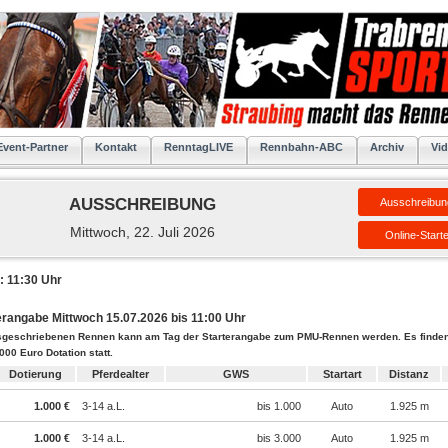
Event-Partner
Kontakt
RenntagLIVE
Rennbahn-ABC
Archiv
Vid
AUSSCHREIBUNG
Ausschreibun
Mittwoch, 22. Juli 2026
Online-Start
: 11:30 Uhr
erangabe Mittwoch 15.07.2026 bis 11:00 Uhr
sgeschriebenen Rennen kann am Tag der Starterangabe zum PMU-Rennen werden. Es finde
000 Euro Dotation statt.
Dotierung
Pferdealter
GWS
Startart
Distanz
1.000 €
3-14 a.L.
bis 1.000
Auto
1.925 m
1.000 €
3-14 a.L.
bis 3.000
Auto
1.925 m