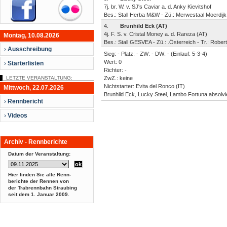
7j. br. W. v. SJ's Caviar a. d. Anky Kievitshof
Bes.: Stall Herba M&W - Zü.: Merwestaal Moerdijk
4.
Brunhild Eck (AT)
4j. F. S. v. Cristal Money a. d. Rareza (AT)
Montag, 10.08.2026
Bes.: Stall GESVEA - Zü.: .Österreich - Tr.: Rober
›
Ausschreibung
Sieg: - Platz: - ZW: - DW: - (Einlauf: 5-3-4)
Wert: 0
›
Starterlisten
Richter: -
LETZTE VERANSTALTUNG:
ZwZ.: keine
Nichtstarter: Evita del Ronco (IT)
Mittwoch, 22.07.2026
Brunhild Eck, Lucky Steel, Lambo Fortuna absolvie
›
Rennbericht
›
Videos
Archiv - Rennberichte
Datum der Veranstaltung:
Hier finden Sie alle Renn-
berichte der Rennen von
der Trabrennbahn Straubing
seit dem
1. Januar 2009.