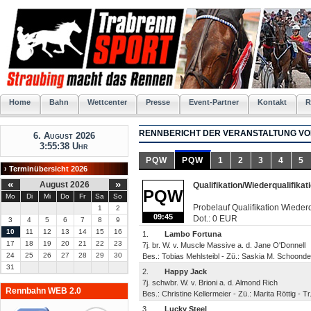
Home
Bahn
Wettcenter
Presse
Event-Partner
Kontakt
R
RENNBERICHT DER VERANSTALTUNG VOM
6. August 2026
3:55:38 Uhr
PQW
PQW
1
2
3
4
5
› Terminübersicht 2026
«
»
August 2026
Qualifikation/Wiederqualifikat
PQW
Mo
Di
Mi
Do
Fr
Sa
So
Probelauf Qualifikation Wiederq
1
2
09:45
Dot.: 0 EUR
3
4
5
6
7
8
9
10
11
12
13
14
15
16
1.
Lambo Fortuna
17
18
19
20
21
22
23
7j. br. W. v. Muscle Massive a. d. Jane O'Donnell
24
25
26
27
28
29
30
Bes.: Tobias Mehlsteibl - Zü.: Saskia M. Schoonde
31
2.
Happy Jack
7j. schwbr. W. v. Brioni a. d. Almond Rich
Rennbahn WEB 2.0
Bes.: Christine Kellermeier - Zü.: Marita Röttig - 
3.
Lucky Steel