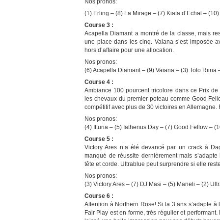
Nos pronos:
(1) Erling – (8) La Mirage – (7) Kiata d’Echal – (
Course 3 :
Acapella Diamant a montré de la classe, mais rest
une place dans les cinq. Vaiana s’est imposée a
hors d’affaire pour une allocation.
Nos pronos:
(6) Acapella Diamant – (9) Vaiana – (3) Toto Riina
Course 4 :
Ambiance 100 pourcent tricolore dans ce Prix de l’
les chevaux du premier poteau comme Good Fellow, 
compétitif avec plus de 30 victoires en Allemagne. 
Nos pronos:
(4) Itturia – (5) Iathenus Day – (7) Good Fellow – (
Course 5 :
Victory Ares n’a été devancé par un crack à Dag
manqué de réussite dernièrement mais s’adapte 
tête et corde. Ultrablue peut surprendre si elle reste
Nos pronos:
(3) Victory Ares – (7) DJ Masi – (5) Maneli – (2) Ult
Course 6 :
Attention à Northern Rose! Si la 3 ans s’adapte à l
Fair Play est en forme, très régulier et performant