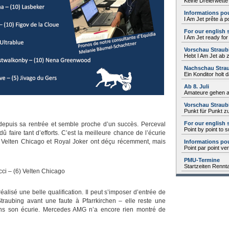
Keine Dreierwette
Informations pou
I Am Jet prête à 
For our english 
I Am Jet ready fo
Vorschau Straubi
Hebt I Am Jet ab 
Nachschau Strau
Ein Konditor holt
Ab 8. Juli
Amateure gehen a
Vorschau Straubi
Punkt für Punkt z
For our english 
depuis sa rentrée et semble proche d’un succès. Perceval
Point by point to 
dû faire tant d’efforts. C’est la meilleure chance de l’écurie
e. Velten Chicago et Royal Joker ont déçu récemment, mais
Informations pou
Point par point ve
PMU-Termine
Startzeiten Rennt
cci – (6) Velten Chicago
éalisé une belle qualification. Il peut s’imposer d’entrée de
Straubing avant une faute à Pfarrkirchen – elle reste une
ans son écurie. Mercedes AMG n’a encore rien montré de