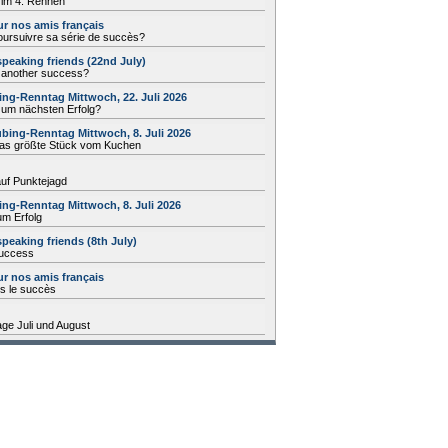
 im 4. Rennen
r nos amis français
poursuivre sa série de succès?
speaking friends (22nd July)
r another success?
ng-Renntag Mittwoch, 22. Juli 2026
zum nächsten Erfolg?
bing-Renntag Mittwoch, 8. Juli 2026
 das größte Stück vom Kuchen
uf Punktejagd
ng-Renntag Mittwoch, 8. Juli 2026
um Erfolg
speaking friends (8th July)
success
r nos amis français
rs le succès
age Juli und August