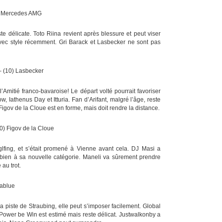
10) Mercedes AMG
e délicate. Toto Riina revient après blessure et peut viser
vec style récemment. Gri Barack et Lasbecker ne sont pas
 – (10) Lasbecker
Amitié franco-bavaroise! Le départ volté pourrait favoriser
Iathenus Day et Itturia. Fan d’Arifant, malgré l’âge, reste
Figov de la Cloue est en forme, mais doit rendre la distance.
10) Figov de la Cloue
lfing, et s’était promené à Vienne avant cela. DJ Masi a
bien à sa nouvelle catégorie. Maneli va sûrement prendre
 au trot.
rablue
a piste de Straubing, elle peut s’imposer facilement. Global
. Power be Win est estimé mais reste délicat. Justwalkonby a