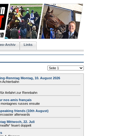
eo-Archiv
Links
ing-Renntag Montag, 10. August 2026
nn Achterbahn
 für Anfahrt zur Rennbahn
r nos amis français
, montagnes russes ensuite
speaking friends (10th August)
llercoaster afterwards
ag Mittwoch, 22. Juli
waffe“ feuert doppelt
is