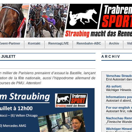
Event-Partner
Kontakt
RenntagLIVE
Rennbahn-ABC
Archiv
Vid
 JUILETT
A R C H I V
un millier de Parisiens prenaient d’assaut la Bastille, lançant
Vorschau Straub
ccation de la fête nationale, aussi l’hippodrome allemand de
Erst Autostart da
ourses de PMU. Attention!
Ab sofort:
Wichtiger Hinweis
Informations pou
Autostart d abord
For our english 
Autostart first, ro
Nachschau Rennt
„Finnische Wunder
Wichtiger Hinwe