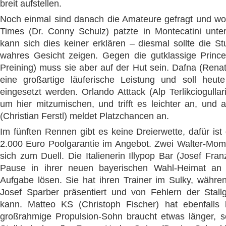
breit aufstellen.
Noch einmal sind danach die Amateure gefragt und wol
Times (Dr. Conny Schulz) patzte in Montecatini unte
kann sich dies keiner erklären – diesmal sollte die St
wahres Gesicht zeigen. Gegen die gutklassige Princ
Preining) muss sie aber auf der Hut sein. Dafna (Renat
eine großartige läuferische Leistung und soll heut
eingesetzt werden. Orlando Atttack (Alp Terlikciogullar
um hier mitzumischen, und trifft es leichter an, und
(Christian Ferstl) meldet Platzchancen an.
Im fünften Rennen gibt es keine Dreierwette, dafür ist 
2.000 Euro Poolgarantie im Angebot. Zwei Walter-Momm
sich zum Duell. Die Italienerin Illypop Bar (Josef Franz
Pause in ihrer neuen bayerischen Wahl-Heimat an
Aufgabe lösen. Sie hat ihren Trainer im Sulky, währen
Josef Sparber präsentiert und von Fehlern der Stallge
kann. Matteo KS (Christoph Fischer) hat ebenfalls 
großrahmige Propulsion-Sohn braucht etwas länger, se