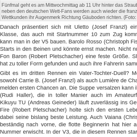
Fünfmal geht es am Mittwochmittag ab 11 Uhr hinter das Strau
neben den deutschen Wett-Fans werden auch wieder die fran
Wettkunden ihr Augenmerk Richtung Gäuboden richten. (Foto: 
Danach präsentiert sich mit Uletto (Josef Franzl) ei
Klasse, das auch mit Startnummer 10 zum Zug komme
kann man in der V5 bauen. Barolo Rosso (Christoph Fis
Starts in den Beinen und könnte ernst machen. Nicht nu
Fon Baron (Robert Pletschacher) eine feste Größe. S
hat zu toller Form gefunden und auch ihre Fahrerin samme
Gibt es im dritten Rennen ein Vater-Tochter-Duell? Mö
sowohl Carrie B. (Josef Franzl) als auch Lumière de Cha
melden ersten Chancen an. Die Suppe versalzen kann 
(Rudi Haller), die in toller Manier auch im Amateur
Kikuyu TU (Andreas Geineder) läuft zuverlässig ins Ge
Fire (Robert Pletschacher) holte sich den ersten Leb
dabei seine bislang beste Leistung. Auch Vaiana (Chris
beständig nach vorne, die flotte Beginnerin hat hier 
Nummer erwischt. In der V3, die in diesem Rennen start