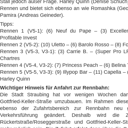
Stall jedoch außer Frage. Harley Quinn (Denise Schuch
Rennen und bietet sich ebenso an wie Romashka (Geo
Pamira (Andreas Geineder).
Tipps:
Rennen 1 (V5-1): (6) Neuf du Pape – (3) Excelle
Profitable Invest
Rennen 2 (V5-2): (10) Uletto – (6) Barolo Rosso – (8) F
Rennen 3 (V5-3, V3-1): (3) Carrie B. – (Super Pro L
Chartres
Rennen 4 (V5-4, V3-2): (7) Princess Peach – (6) Belina
Rennen 5 (V5-5, V3-3): (9) Illypop Bar – (11) Capella – 
Harley Quinn
Wichtiger Hinweis für Anfahrt zur Rennbahn:
Die Stadt Straubing hat vor wenigen Wochen dam
Gottfried-Keller-Straße umzubauen. Im Rahmen die
ebenso der Zufahrtsbereich zur Rennbahn neu g
Verkehrsführung geändert. Deshalb wird die Z
Rückertstraße/Roseggerstraße und Gottfried-Keller-St