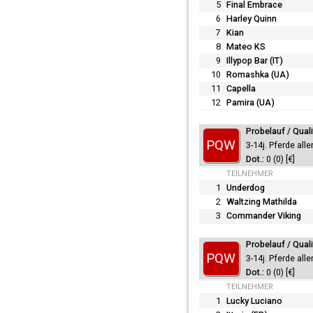
5
Final Embrace
6
Harley Quinn
7
Kian
8
Mateo KS
9
Illypop Bar (IT)
10
Romashka (UA)
11
Capella
12
Pamira (UA)
Probelauf / Quali
PQW
3-14j. Pferde all
0 (0)
TEILNEHMER
1
Underdog
2
Waltzing Mathilda
3
Commander Viking
Probelauf / Quali
PQW
3-14j. Pferde all
0 (0)
TEILNEHMER
1
Lucky Luciano