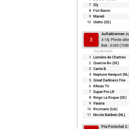
7
Sly
8
Fon Baron
9
Maneli
10
Uletto (SE)
Auftaktrennen zu
3
3-14j. Pferde all
4.000 (1540 
TEILNEHMER
1
Lumière de Chartres
2
Quarcia Bo (SE)
3
Carrie B.
4
Neptune Newport (NL
5
Great Darkness Fire
6
Kikuyu TU
7
Super Pro LR
8
Ringo La Roque (SE)
9
Vaiana
10
Rozmarin (UA)
11
Nicole Baldwin (NL)
Prix Pornichet 2