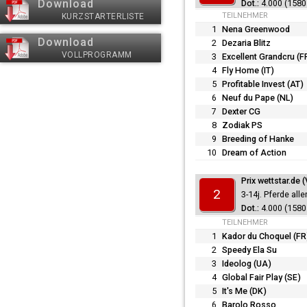
Download
4.000 (1580 
TEILNEHMER
KURZSTARTERLISTE
1
Nena Greenwood
Download
2
Dezaria Blitz
VOLLPROGRAMM
3
Excellent Grandcru (F
4
Fly Home (IT)
5
Profitable Invest (AT)
6
Neuf du Pape (NL)
7
Dexter CG
8
Zodiak PS
9
Breeding of Hanke
10
Dream of Action
Prix wettstar.de 
2
3-14j. Pferde all
4.000 (1580 
TEILNEHMER
1
Kador du Choquel (FR
2
Speedy Ela Su
3
Ideolog (UA)
4
Global Fair Play (SE)
5
It's Me (DK)
6
Barolo Rosso