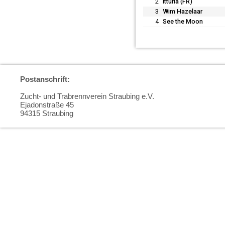
2
Itturia (FR)
3
Wim Hazelaar
4
See the Moon
Postanschrift:
Zucht- und Trabrennverein Straubing e.V.
Ejadonstraße 45
94315 Straubing