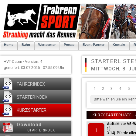
Home
Bahn
Wettcenter
Presse
Event-Partner
Kontakt
R
STARTERLISTE
HVT-Daten · Version: 4
generiert: 03.07.2026 - 07:55:09 Uhr
MITTWOCH, 8. JU
FAHRERINDEX
1
2
3
4
5
STARTERINDEX
Bitte wählen Sie ein Ren
KURZSTARTER
KURZSTARTERLISTE - S
Auftakt zur V5-W
Download
1)
1
STARTERINDEX
3-14j. Pferde all