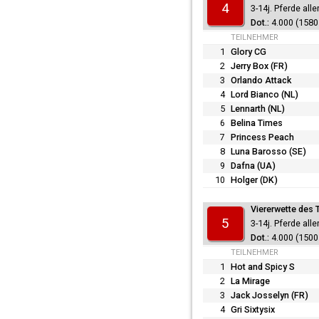
4
3-14j. Pferde all
4.000 (1580 
TEILNEHMER
1
Glory CG
2
Jerry Box (FR)
3
Orlando Attack
4
Lord Bianco (NL)
5
Lennarth (NL)
6
Belina Times
7
Princess Peach
8
Luna Barosso (SE)
9
Dafna (UA)
10
Holger (DK)
Viererwette des 
5
3-14j. Pferde all
4.000 (1500 
TEILNEHMER
1
Hot and Spicy S
2
La Mirage
3
Jack Josselyn (FR)
4
Gri Sixtysix