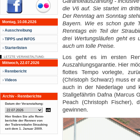
Garantieauszahlung - inclusive
die V6 auf. Sie startet im drit
Der Renntag am Sonntag steh
Montag, 10.08.2026
Bayern. Wie es schon gute T
Renntags ein Teil der Straub
›
Ausschreibung
drei Wertungsläufen geht es
›
TIPPS und INFOS
auch um tolle Preise.
›
Starterlisten
Los geht es im ersten Ren
LETZTE VERANSTALTUNG:
Mittwoch, 22.07.2026
Auszahlungsgarantie. Hier möch
›
Rennbericht
flottes Tempo vorlegte, zur
(Christoph Schwarz) muss er ab
›
Videos
auch in der Niederlage und k
Stallgefährtin Dafna (Marcus G
Archiv - Rennberichte
Peach (Christoph Fischer), d
Datum der Veranstaltung:
gewinnen.
Hier finden Sie alle Renn-
berichte der Rennen von
der Trabrennbahn Straubing
seit dem
1. Januar 2009.