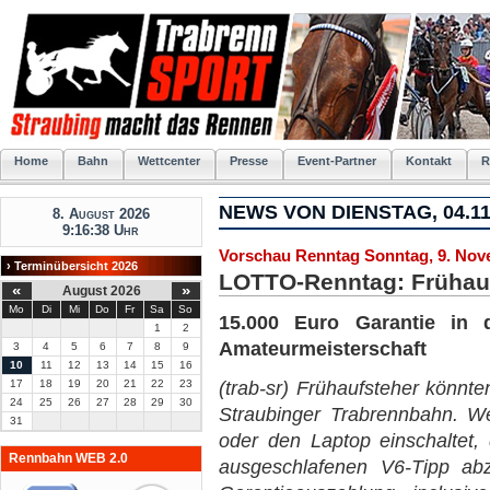
Home
Bahn
Wettcenter
Presse
Event-Partner
Kontakt
R
NEWS VON DIENSTAG, 04.11
8. August 2026
9:16:38 Uhr
Vorschau Renntag Sonntag, 9. No
› Terminübersicht 2026
LOTTO-Renntag: Frühauf
«
»
August 2026
Mo
Di
Mi
Do
Fr
Sa
So
15.000 Euro Garantie in
1
2
Amateurmeisterschaft
3
4
5
6
7
8
9
10
11
12
13
14
15
16
17
18
19
20
21
22
23
(trab-sr) Frühaufsteher könn
24
25
26
27
28
29
30
Straubinger Trabrennbahn. W
31
oder den Laptop einschaltet,
Rennbahn WEB 2.0
ausgeschlafenen V6-Tipp ab