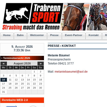
Home
Bahn
Wettcenter
Presse
Event-Partner
Kontakt
R
PRESSE › KONTAKT
9. August 2026
7:33:37 Uhr
Melanie Bäumel
› Terminübersicht 2026
Pressesprecherin
«
»
August 2026
Telefon 09421 3777
Mo
Di
Mi
Do
Fr
Sa
So
Mail:
melaniebaeumel@aol.de
1
2
3
4
5
6
7
8
9
10
11
12
13
14
15
16
17
18
19
20
21
22
23
24
25
26
27
28
29
30
31
Rennbahn WEB 2.0