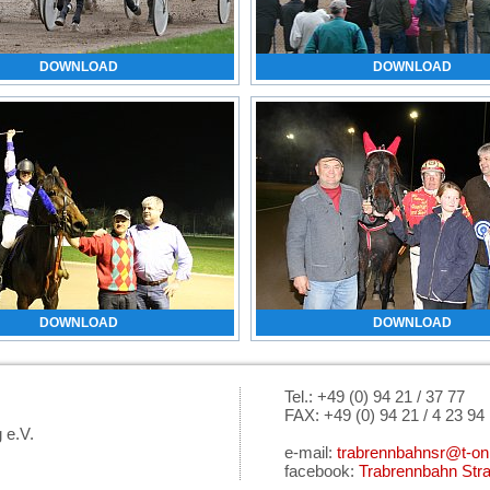
DOWNLOAD
DOWNLOAD
DOWNLOAD
DOWNLOAD
Tel.: +49 (0) 94 21 / 37 77
FAX: +49 (0) 94 21 / 4 23 94
 e.V.
e-mail:
trabrennbahnsr@t-onl
facebook:
Trabrennbahn Str