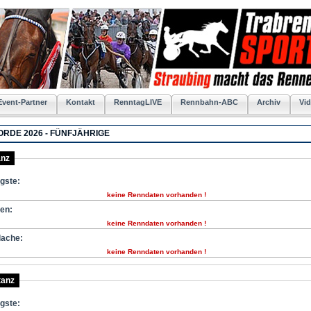
Event-Partner
Kontakt
RenntagLIVE
Rennbahn-ABC
Archiv
Vid
RDE 2026 - FÜNFJÄHRIGE
anz
ngste:
keine Renndaten vorhanden !
ten:
keine Renndaten vorhanden !
lache:
keine Renndaten vorhanden !
tanz
ngste: