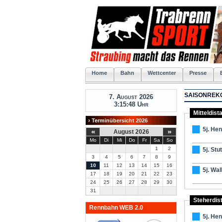
Home
Bahn
Wettcenter
Presse
SAISONREKO
7. August 2026
3:15:48 Uhr
Mitteldist
› Terminübersicht 2026
5j. He
«
»
August 2026
Mo
Di
Mi
Do
Fr
Sa
So
1
2
5j. Stu
3
4
5
6
7
8
9
10
11
12
13
14
15
16
5j. Wal
17
18
19
20
21
22
23
24
25
26
27
28
29
30
31
Steherdis
Rennbahn WEB 2.0
5j. He