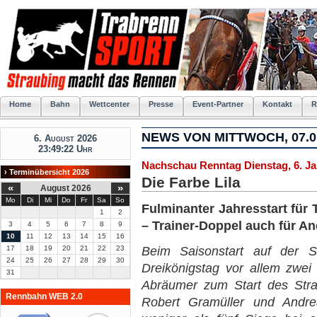
Home
Bahn
Wettcenter
Presse
Event-Partner
Kontakt
R
NEWS VON MITTWOCH, 07.0
6. August 2026
23:49:22 Uhr
Nachschau Renntag Dienstag, 6. J
› Terminübersicht 2026
Die Farbe Lila
«
»
August 2026
Mo
Di
Mi
Do
Fr
Sa
So
Fulminanter Jahresstart für 
1
2
– Trainer-Doppel auch für A
3
4
5
6
7
8
9
10
11
12
13
14
15
16
17
18
19
20
21
22
23
Beim Saisonstart auf der S
24
25
26
27
28
29
30
Dreikönigstag vor allem zwei
31
Abräumer zum Start des Stra
Rennbahn WEB 2.0
Robert Gramüller und Andre