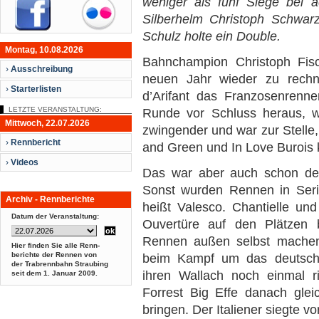
weniger als fünf Siege bei
Silberhelm Christoph Schwar
Schulz holte ein Double.
Montag, 10.08.2026
Bahnchampion Christoph Fisc
›
Ausschreibung
neuen Jahr wieder zu rechn
›
Starterlisten
d’Arifant das Franzosenrenne
LETZTE VERANSTALTUNG:
Runde vor Schluss heraus, w
Mittwoch, 22.07.2026
zwingender und war zur Stelle,
›
Rennbericht
and Green und In Love Burois k
›
Videos
Das war aber auch schon der
Sonst wurden Rennen in Seri
Archiv - Rennberichte
heißt Valesco. Chantielle un
Datum der Veranstaltung:
Ouvertüre auf den Plätzen 
Rennen außen selbst machen
Hier finden Sie alle Renn-
berichte der Rennen von
beim Kampf um das deutsche
der Trabrennbahn Straubing
ihren Wallach noch einmal r
seit dem
1. Januar 2009.
Forrest Big Effe danach glei
bringen. Der Italiener siegte 