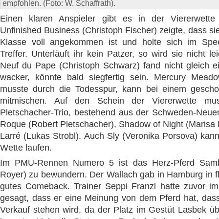
empfohlen. (Foto: W. Schaffrath).
Einen klaren Anspieler gibt es in der Viererwette 
Unfinished Business (Christoph Fischer) zeigte, dass si
Klasse voll angekommen ist und holte sich im Spe
Treffer. Unterläuft ihr kein Patzer, so wird sie nicht l
Neuf du Pape (Christoph Schwarz) fand nicht gleich ei
wacker, könnte bald siegfertig sein. Mercury Meado
musste durch die Todesspur, kann bei einem gesch
mitmischen. Auf den Schein der Viererwette mu
Pletschacher-Trio, bestehend aus der Schweden-Neue
Roque (Robert Pletschacher), Shadow of Night (Marisa 
Larré (Lukas Strobl). Auch Sly (Veronika Porsova) kann
Wette laufen.
Im PMU-Rennen Numero 5 ist das Herz-Pferd Sa
Royer) zu bewundern. Der Wallach gab in Hamburg in fl
gutes Comeback. Trainer Seppi Franzl hatte zuvor im 
gesagt, dass er eine Meinung von dem Pferd hat, das
Verkauf stehen wird, da der Platz im Gestüt Lasbek üb