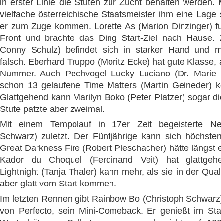
in erster Linie die Stuten zur Zucht behalten werden.
vielfache österreichische Staatsmeister ihm eine Lage
er zum Zuge kommen. Lorette As (Marion Dinzinger) fuh
Front und brachte das Ding Start-Ziel nach Hause. 
Conny Schulz) befindet sich in starker Hand und m
falsch. Eberhard Truppo (Moritz Ecke) hat gute Klasse, 
Nummer. Auch Pechvogel Lucky Luciano (Dr. Marie L
schon 13 gelaufene Time Matters (Martin Geineder) 
Glattgehend kann Marilyn Boko (Peter Platzer) sogar die
Stute patzte aber zweimal.
Mit einem Tempolauf in 17er Zeit begeisterte Ne
Schwarz) zuletzt. Der Fünfjährige kann sich höchsten
Great Darkness Fire (Robert Pleschacher) hätte längst e
Kador du Choquel (Ferdinand Veit) hat glattgehe
Lightnight (Tanja Thaler) kann mehr, als sie in der Qual
aber glatt vom Start kommen.
Im letzten Rennen gibt Rainbow Bo (Christoph Schwarz)
von Perfecto, sein Mini-Comeback. Er genießt im Stal