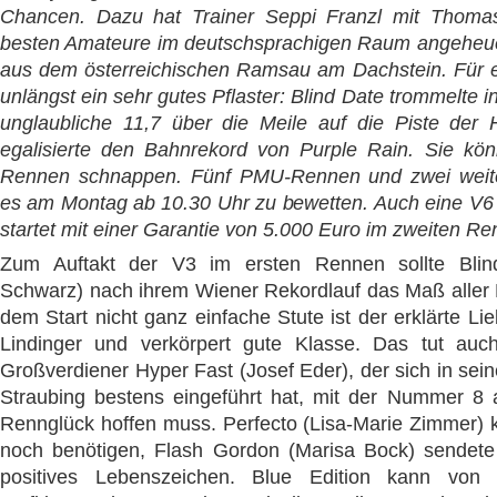
Chancen. Dazu hat Trainer Seppi Franzl mit Thoma
besten Amateure im deutschsprachigen Raum angeheue
aus dem österreichischen Ramsau am Dachstein. Für e
unlängst ein sehr gutes Pflaster: Blind Date trommelte i
unglaubliche 11,7 über die Meile auf die Piste der
egalisierte den Bahnrekord von Purple Rain. Sie kön
Rennen schnappen. Fünf PMU-Rennen und zwei weite
es am Montag ab 10.30 Uhr zu bewetten. Auch eine V6 i
startet mit einer Garantie von 5.000 Euro im zweiten Re
Zum Auftakt der V3 im ersten Rennen sollte Blin
Schwarz) nach ihrem Wiener Rekordlauf das Maß aller D
dem Start nicht ganz einfache Stute ist der erklärte Lie
Lindinger und verkörpert gute Klasse. Das tut auch
Großverdiener Hyper Fast (Josef Eder), der sich in sei
Straubing bestens eingeführt hat, mit der Nummer 8 
Rennglück hoffen muss. Perfecto (Lisa-Marie Zimmer)
noch benötigen, Flash Gordon (Marisa Bock) sendete 
positives Lebenszeichen. Blue Edition kann von 