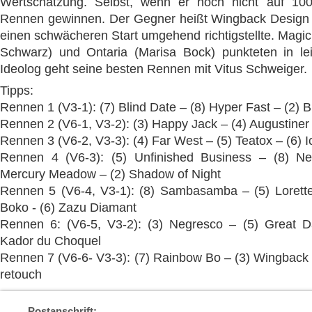
Wertschätzung. Selbst, wenn er noch nicht auf 100
Rennen gewinnen. Der Gegner heißt Wingback Design (
einen schwächeren Start umgehend richtigstellte. Magic
Schwarz) und Ontaria (Marisa Bock) punkteten in le
Ideolog geht seine besten Rennen mit Vitus Schweiger.
Tipps:
Rennen 1 (V3-1): (7) Blind Date – (8) Hyper Fast – (2) B
Rennen 2 (V6-1, V3-2): (3) Happy Jack – (4) Augustiner –
Rennen 3 (V6-2, V3-3): (4) Far West – (5) Teatox – (6) I
Rennen 4 (V6-3): (5) Unfinished Business – (8) N
Mercury Meadow – (2) Shadow of Night
Rennen 5 (V6-4, V3-1): (8) Sambasamba – (5) Lorette
Boko - (6) Zazu Diamant
Rennen 6: (V6-5, V3-2): (3) Negresco – (5) Great D
Kador du Choquel
Rennen 7 (V6-6- V3-3): (7) Rainbow Bo – (3) Wingback 
retouch
Postanschrift: