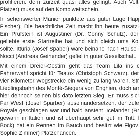
profitieren, dem zurzeit quasi alles gelingt. Auch Ve
Platzer) muss auf den Kombiwettschein.
In sehenswerter Manier punktete aus guter Lage Hap
Fischer). Die beachtliche Zeit macht ihn heute zusätz
Ein Prüfstein ist Augustiner (Dr. Conny Schulz), de
geliebte erste Startreihe hat und sich gleich ums
sollte. Itturia (Josef Spaber) wäre beinahe nach Hause
Nocci (Andreas Geinender) gefiel in guter Gesellschaft.
Mit einem Dreier-Gestirn geht das Team Lila ins d
Fahrerwahl spricht für Teatox (Christoph Schwarz), de
vier Kilometer Wegstrecke ein wenig zu lang waren. Stra
Lieblingsbahn des Monté-Siegers von Enghien, doch am 
hier dennoch seinen bis dato letzten Sieg. Er muss sich 
Far West (Josef Sparber) auseinandersetzen, der zule
Royale geschlagen war und bald ansteht. Icelander (Ro
gewann in Italien und ist überhaupt sehr gut im Tritt.
Bock) hat ein Rennen im Bauch und besitzt wie Figov 
Sophie Zimmer) Platzchancen.