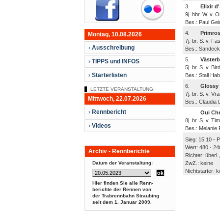
3.
Elixir 
9j. hbr. W. v.
Bes.: Paul Gei
4.
Primro
Montag, 10.08.2026
7j. br. S. v. F
›
Ausschreibung
Bes.: Sandeck
5.
Väster
›
TIPPS und INFOS
5j. br. S. v. B
›
Starterlisten
Bes.: Stall Ha
6.
Glossy 
LETZTE VERANSTALTUNG:
7j. br. S. v. 
Mittwoch, 22.07.2026
Bes.: Claudia L
›
Rennbericht
Oui Che
8j. br. S. v. T
›
Videos
Bes.: Melanie 
Sieg: 15:10 - 
Wert: 480 · 24
Archiv - Rennberichte
Richter: überl.,
Datum der Veranstaltung:
ZwZ.: keine
Nichtstarter: k
Hier finden Sie alle Renn-
berichte der Rennen von
der Trabrennbahn Straubing
seit dem
1. Januar 2009.