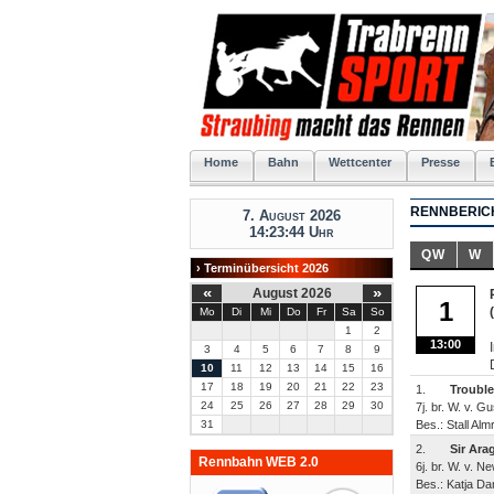
Home
Bahn
Wettcenter
Presse
RENNBERICH
7. August 2026
14:23:45 Uhr
QW
W
› Terminübersicht 2026
«
»
August 2026
1
Mo
Di
Mi
Do
Fr
Sa
So
1
2
13:00
3
4
5
6
7
8
9
10
11
12
13
14
15
16
17
18
19
20
21
22
23
1.
Troubl
24
25
26
27
28
29
30
7j. br. W. v. G
31
Bes.: Stall Alm
2.
Sir Ara
Rennbahn WEB 2.0
6j. br. W. v. N
Bes.: Katja Da