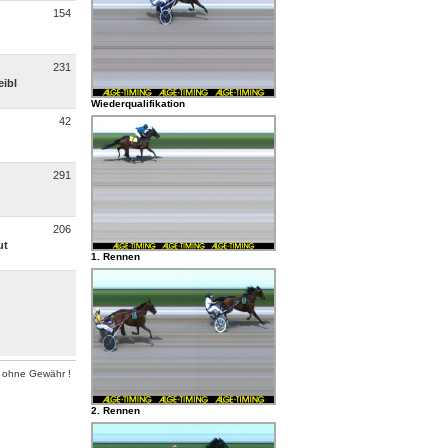
154
231
eibl
Wiederqualifikation
42
291
206
ut
1. Rennen
 ohne Gewähr !
2. Rennen