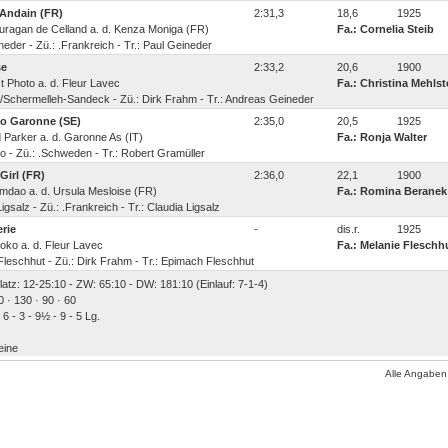
d'Andain (FR)
2:31,3
18,6
1925
 Ouragan de Celland a. d. Kenza Moniga (FR)
Fa.: Cornelia Steib
neder - Zü.: .Frankreich - Tr.: Paul Geineder
se
2:33,2
20,6
1900
ast Photo a. d. Fleur Lavec
Fa.: Christina Mehlst
/Schermelleh-Sandeck - Zü.: Dirk Frahm - Tr.: Andreas Geineder
bo Garonne (SE)
2:35,0
20,5
1925
ird Parker a. d. Garonne As (IT)
Fa.: Ronja Walter
bo - Zü.: .Schweden - Tr.: Robert Gramüller
Girl (FR)
2:36,0
22,1
1900
Vramdao a. d. Ursula Mesloise (FR)
Fa.: Romina Beranek
igsalz - Zü.: .Frankreich - Tr.: Claudia Ligsalz
rie
-
dis.r.
1925
imoko a. d. Fleur Lavec
Fa.: Melanie Fleschh
Fleschhut - Zü.: Dirk Frahm - Tr.: Epimach Fleschhut
Platz: 12-25:10 - ZW: 65:10 - DW: 181:10 (Einlauf: 7-1-4)
0 · 130 · 90 · 60
 6 - 3 - 9½ - 9 - 5 Lg.
eine
Alle Angaben