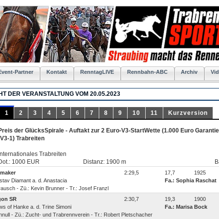
Event-Partner
Kontakt
RenntagLIVE
Rennbahn-ABC
Archiv
Vid
T DER VERANSTALTUNG VOM 20.05.2023
1
2
3
4
5
6
7
8
9
10
11
Kurzversion
Preis der GlücksSpirale - Auftakt zur 2 Euro-V3-StartWette (1.000 Euro Garanti
(V3-1) Trabreiten
Internationales Trabreiten
Dot.: 1000 EUR
Distanz: 1900 m
B
emaker
2:29,5
17,7
1925
ustav Diamant a. d. Anastacia
Fa.: Sophia Raschat
rausch - Zü.: Kevin Brunner - Tr.: Josef Franzl
gon SR
2:30,7
19,3
1900
ews of Hanke a. d. Trine Simoni
Fa.: Marisa Bock
nnull - Zü.: Zucht- und Trabrennverein - Tr.: Robert Pletschacher