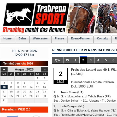
Home
Bahn
Wettcenter
Presse
Event-Partner
Kontakt
R
RENNBERICHT DER VERANSTALTUNG VOM
10. August 2026
12:22:18 Uhr
QW
W
1
2
3
4
5
6
› Terminübersicht 2026
«
»
August 2026
Preis des Lotto 6 aus 49 1. W
2
(1. Abt.)
Mo
Di
Mi
Do
Fr
Sa
So
1
2
13:25
Internationales Amateurfahren
3
4
5
6
7
8
9
Dot.: 1000 EUR
10
11
12
13
14
15
16
17
18
19
20
21
22
23
1.
Toma Toma (UA)
24
25
26
27
28
29
30
6j. br. S. v. Montpellier a. d. Tabula Rasa (FR)
31
Bes.: Denise Schuch - Zü.: .Ukraine - Tr.: Denis
2.
Lola Dragon (NL)
Rennbahn WEB 2.0
5j. br. S. v. Clint W Boko a. d. Ylaine Hanover (NL)
Bes.: Romina Beranek/Helena Geineder - Zü.: .Nie