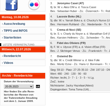
3.
Jeronymo Casei (AT)
8j. br. W. v. Alesi OM a. d. Tosca Casei
Bes.: Sebastian Huber - Zü.: .Österreich - Tr.: Ro
4.
Lacoste Boko (NL)
Montag, 10.08.2026
5j. dbr. W. v. Yarrah Boko a. d. Chucky's Nurse (
›
Ausschreibung
Bes.: Hermann Ruhland - Zü.: .Niederlande - Tr.:
5.
Crema di Noci (SE)
›
TIPPS und INFOS
6j. br. S. v. Charly du Noyer a. d. Manatthan Grif (
›
Starterlisten
Bes.: Karsten Hellmers - Zü.: .Schweden - Tr.: A
6.
Fidel des Oliviers (FR)
LETZTE VERANSTALTUNG:
8j. F. W. v. Ulysse (FR) a. d. Vision d'Etat (FR)
Mittwoch, 22.07.2026
Bes.: J. Silchinger-Venus - Zü.: .Frankreich - Tr.:
›
Rennbericht
7.
Ostwind Bo
5j. dbr. W. v. Credit Winner a. d. Idee Folle
›
Videos
Bes.: Moritz Ecke - Zü.: Hans-U. Bornmann - Tr.:
Sieg: 59:10 - Platz: 27-25-35:10 - ZW: 197:10 - DW
Wert: 480 · 240 · 130 · 90 · 60
Archiv - Rennberichte
Richter: leciht, 3 - 7 - 1 - 3 - 5 - ½ Lg.
Datum der Veranstaltung:
ZwZ.: keine
Nichtstarter: Jacky Hazelaar(Attest)
Dopingproben: Toma Toma (UA) ,
Hier finden Sie alle Renn-
berichte der Rennen von
der Trabrennbahn Straubing
seit dem
1. Januar 2009.